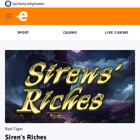
Spillemyndigheden
SPORT
CASINO
LIVE CASINO
Red Tiger
Siren's Riches