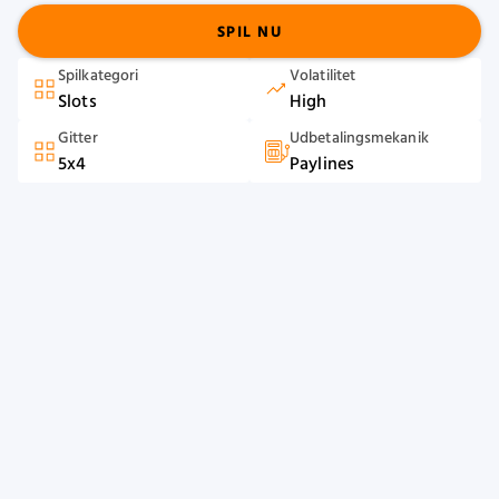
SPIL NU
Spilkategori
Volatilitet
Slots
High
Gitter
Udbetalingsmekanik
5x4
Paylines