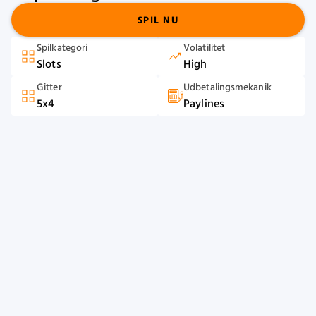
SPIL NU
Spilkategori
Volatilitet
Slots
High
Gitter
Udbetalingsmekanik
5x4
Paylines