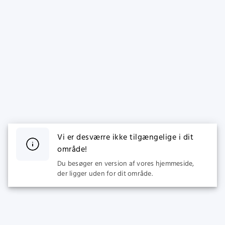
Vi er desværre ikke tilgængelige i dit
område!
Du besøger en version af vores hjemmeside,
der ligger uden for dit område.