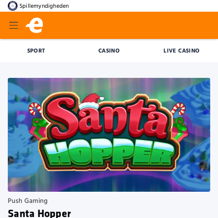
Spillemyndigheden
SPORT
CASINO
LIVE CASINO
Push Gaming
Santa Hopper