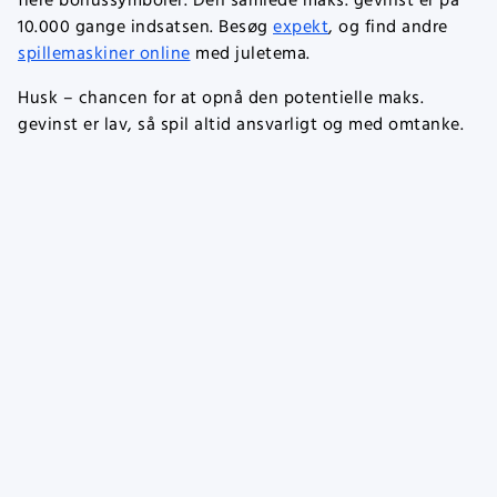
flere bonussymboler. Den samlede maks. gevinst er på
10.000 gange indsatsen. Besøg
expekt
, og find andre
spillemaskiner online
med juletema.
Husk – chancen for at opnå den potentielle maks.
gevinst er lav, så spil altid ansvarligt og med omtanke.