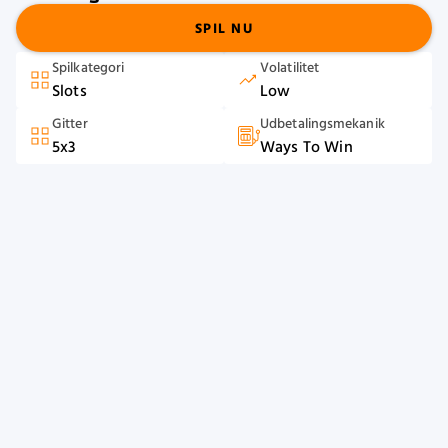
SPIL NU
Spilkategori
Volatilitet
Slots
Low
Gitter
Udbetalingsmekanik
5x3
Ways To Win