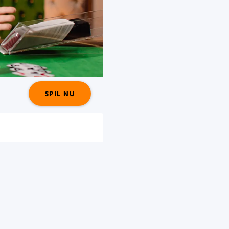
SPIL NU