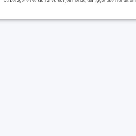
Du besøger en version af vores hjemmeside, der ligger uden for dit om
CASINO
LIVE CASINO
Populære Spilleautomater
Nyheder
Nye Spilleautomater
Populære
Spilleautomater
Expekt Eksklusive
Megaways
Roulette
Feature Køb
Blackjack