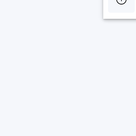
SPORT
Live Betting
Fodbold Odds
Superliga Odds
Premier League
I dag