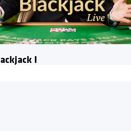
ackjack I