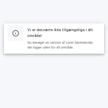
Vi er desværre ikke tilgængelige i dit
område!
Du besøger en version af vores hjemmeside,
der ligger uden for dit område.
SPORT
CASINO