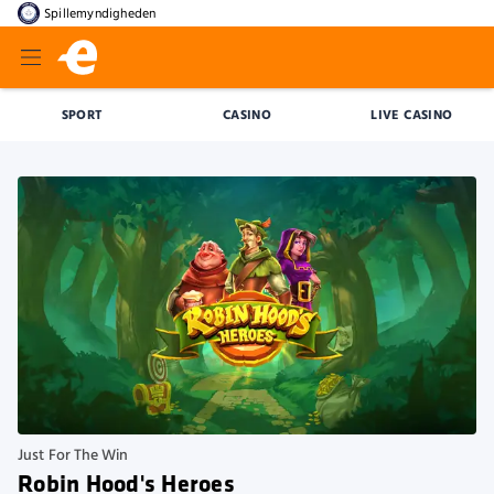
Spillemyndigheden
SPORT
CASINO
LIVE CASINO
Just For The Win
Robin Hood's Heroes