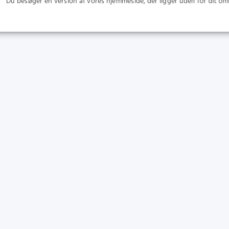
Du besøger en version af vores hjemmeside, der ligger uden for dit om
CASINO
LIVE CASINO
Populære Spilleautomater
Nyheder
Nye Spilleautomater
Populære
Spilleautomater
Expekt Eksklusive
Megaways
Roulette
Feature Køb
Blackjack