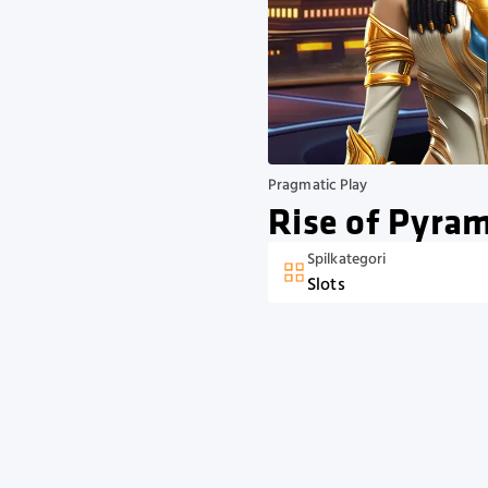
Pragmatic Play
Rise of Pyra
Spilkategori
Slots