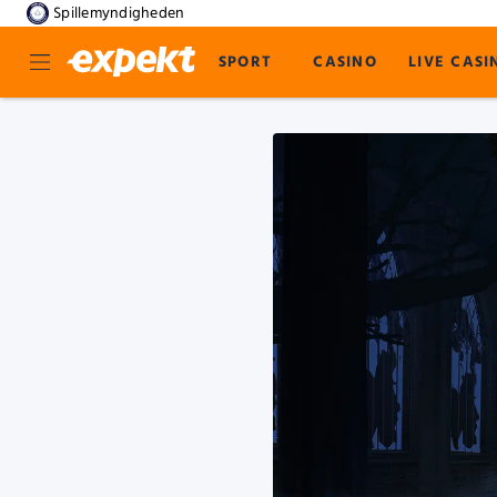
Spillemyndigheden
SPORT
CASINO
LIVE CASI