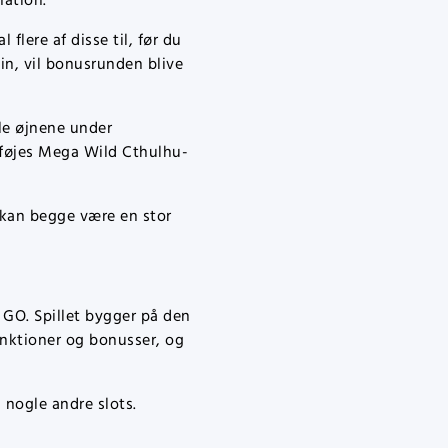
nation.
flere af disse til, før du
pin, vil bonusrunden blive
lle øjnene under
lføjes Mega Wild Cthulhu-
 kan begge være en stor
 GO. Spillet bygger på den
unktioner og bonusser, og
 nogle andre slots.