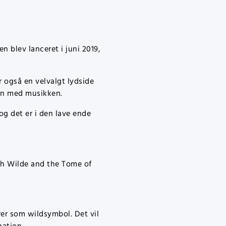
n blev lanceret i juni 2019,
 også en velvalgt lydside
men med musikken.
g det er i den lave ende
ich Wilde and the Tome of
er som wildsymbol. Det vil