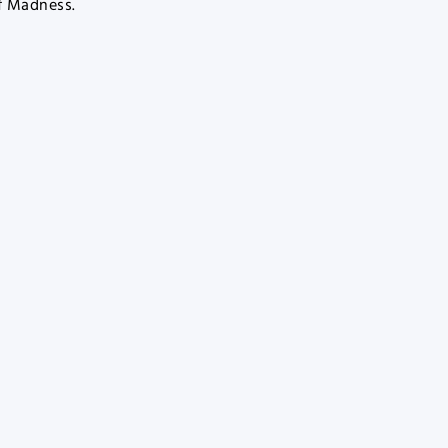
f Madness.