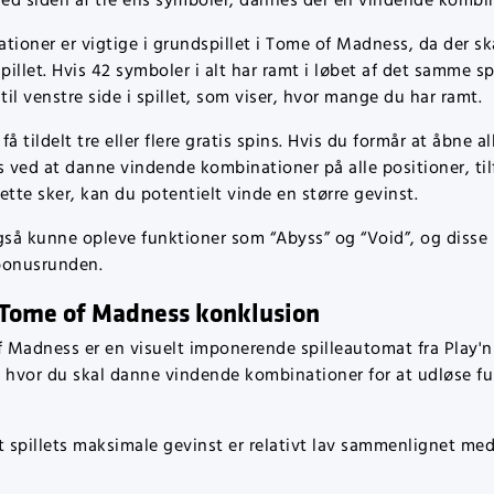
 ved siden af tre ens symboler, dannes der en vindende kombi
oner er vigtige i grundspillet i Tome of Madness, da der skal 
illet. Hvis 42 symboler i alt har ramt i løbet af det samme s
til venstre side i spillet, som viser, hvor mange du har ramt.
tildelt tre eller flere gratis spins. Hvis du formår at åbne a
 ved at danne vindende kombinationer på alle positioner, ti
dette sker, kan du potentielt vinde en større gevinst.
også kunne opleve funktioner som “Abyss” og “Void”, og disse
 bonusrunden.
 Tome of Madness konklusion
 Madness er en visuelt imponerende spilleautomat fra Play'n
, hvor du skal danne vindende kombinationer for at udløse f
t spillets maksimale gevinst er relativt lav sammenlignet med