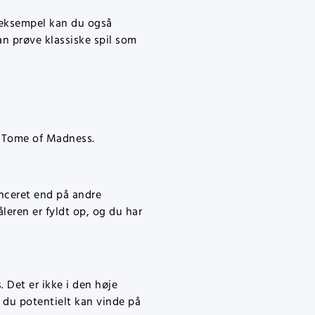
 eksempel kan du også
an prøve klassiske spil som
e Tome of Madness.
anceret end på andre
leren er fyldt op, og du har
 Det er ikke i den høje
 du potentielt kan vinde på