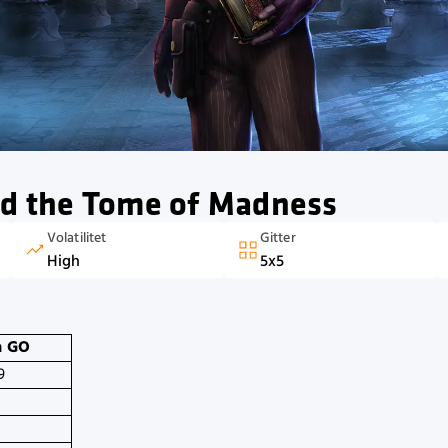
nd the Tome of Madness
Volatilitet
Gitter
High
5x5
n GO
9
s