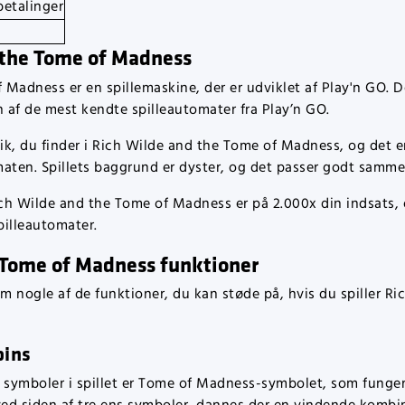
betalinger
the Tome of Madness
Madness er en spillemaskine, der er udviklet af Play'n GO. De
n af de mest kendte spilleautomater fra Play’n GO.
k, du finder i Rich Wilde and the Tome of Madness, og det er
tomaten. Spillets baggrund er dyster, og det passer godt sam
ch Wilde and the Tome of Madness er på 2.000x din indsats, o
illeautomater.
 Tome of Madness funktioner
om nogle af de funktioner, du kan støde på, hvis du spiller R
pins
e symboler i spillet er Tome of Madness-symbolet, som funger