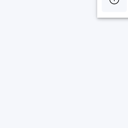
SPORT
Live Betting
Fodbold Odds
Superliga Odds
Premier League
I dag