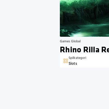
Games Global
Rhino Rilla R
Spilkategori
Slots