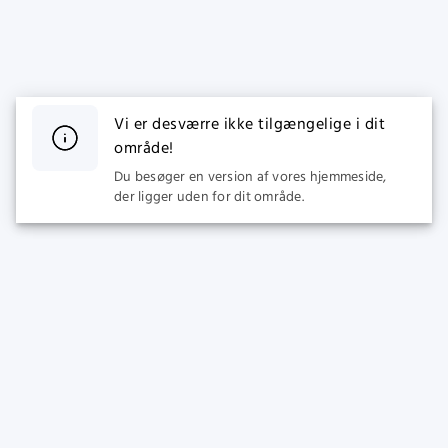
Vi er desværre ikke tilgængelige i dit
område!
Du besøger en version af vores hjemmeside,
der ligger uden for dit område.
SPORT
CASINO