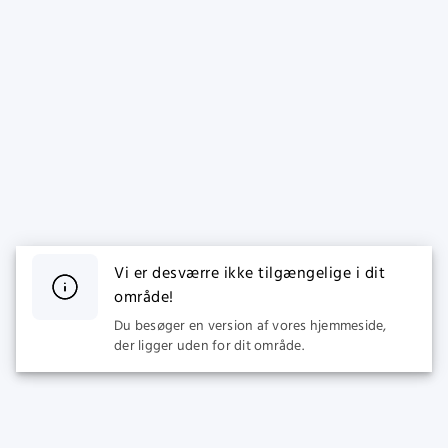
Vi er desværre ikke tilgængelige i dit
område!
Du besøger en version af vores hjemmeside,
der ligger uden for dit område.