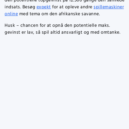
den potentielle topgevinst på 12.500 gange den samlede
indsats. Besøg
expekt
for at opleve andre
spillemaskiner
online
med tema om den afrikanske savanne.
Husk – chancen for at opnå den potentielle maks.
gevinst er lav, så spil altid ansvarligt og med omtanke.