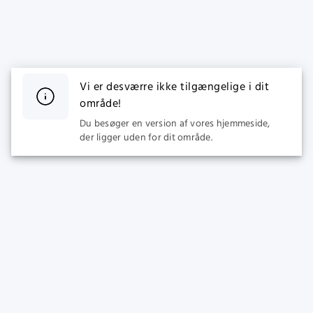
Vi er desværre ikke tilgængelige i dit
område!
Du besøger en version af vores hjemmeside,
der ligger uden for dit område.
SPORT
CASINO