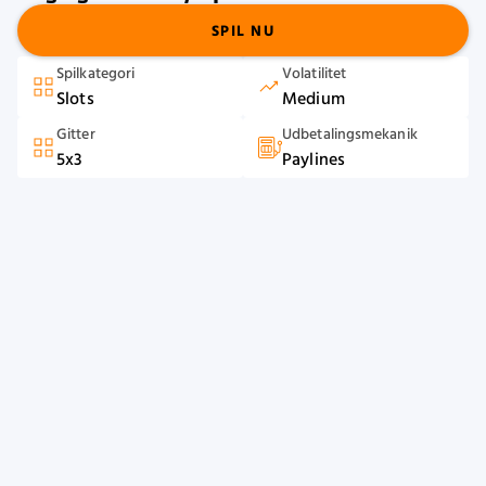
SPIL NU
Spilkategori
Volatilitet
Slots
Medium
Gitter
Udbetalingsmekanik
5x3
Paylines