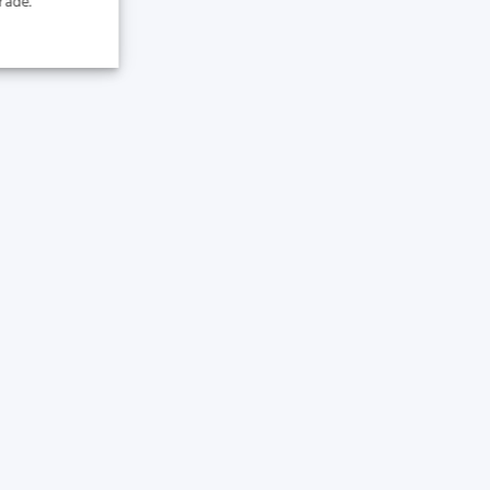
råde.
EXPEKT
Support
Om os
Affiliates
Ansvarligt spil
Regler og vilkår