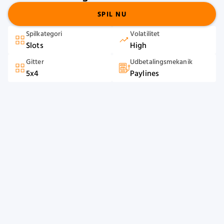
SPIL NU
Spilkategori
Volatilitet
Slots
High
Gitter
Udbetalingsmekanik
5x4
Paylines