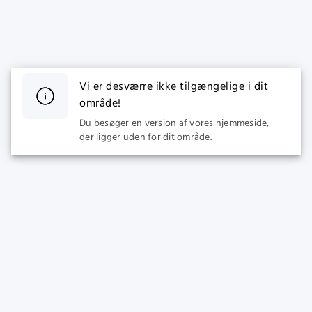
Vi er desværre ikke tilgængelige i dit
område!
Du besøger en version af vores hjemmeside,
der ligger uden for dit område.
SPORT
CASINO