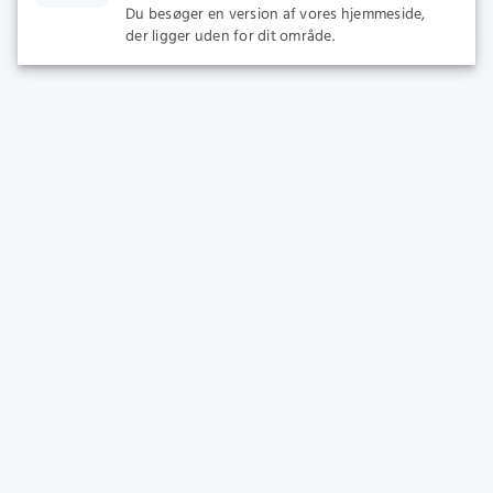
Du besøger en version af vores hjemmeside,
der ligger uden for dit område.
SPORT
CASINO
Live Betting
Populære Spilleautomater
Fodbold Odds
Nye Spilleautomater
Superliga Odds
Spilleautomater
Premier League
Megaways
I dag
Feature Køb