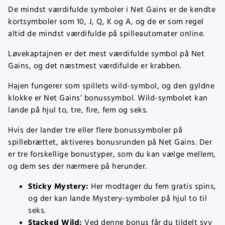
De mindst værdifulde symboler i Net Gains er de kendte
kortsymboler som 10, J, Q, K og A, og de er som regel
altid de mindst værdifulde på spilleautomater online.
Løvekaptajnen er det mest værdifulde symbol på Net
Gains, og det næstmest værdifulde er krabben.
Hajen fungerer som spillets wild-symbol, og den gyldne
klokke er Net Gains’ bonussymbol. Wild-symbolet kan
lande på hjul to, tre, fire, fem og seks.
Hvis der lander tre eller flere bonussymboler på
spillebrættet, aktiveres bonusrunden på Net Gains. Der
er tre forskellige bonustyper, som du kan vælge mellem,
og dem ses der nærmere på herunder.
Sticky Mystery:
Her modtager du fem gratis spins,
og der kan lande Mystery-symboler på hjul to til
seks.
Stacked Wild:
Ved denne bonus får du tildelt syv