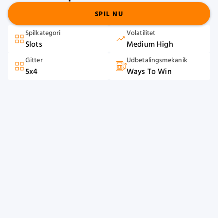
SPIL NU
Spilkategori
Volatilitet
Slots
Medium High
Gitter
Udbetalingsmekanik
5x4
Ways To Win