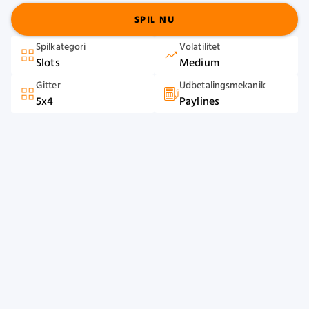
SPIL NU
Spilkategori
Volatilitet
Slots
Medium
Gitter
Udbetalingsmekanik
5x4
Paylines