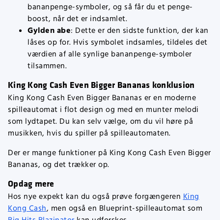
bananpenge-symboler, og så får du et penge-
boost, når det er indsamlet.
Gylden abe
: Dette er den sidste funktion, der kan
låses op for. Hvis symbolet indsamles, tildeles det
værdien af alle synlige bananpenge-symboler
tilsammen.
King Kong Cash Even Bigger Bananas konklusion
King Kong Cash Even Bigger Bananas er en moderne
spilleautomat i flot design og med en munter melodi
som lydtapet. Du kan selv vælge, om du vil høre på
musikken, hvis du spiller på spilleautomaten.
Der er mange funktioner på King Kong Cash Even Bigger
Bananas, og det trækker op.
Opdag mere
Hos nye expekt kan du også prøve forgængeren
King
Kong Cash
, men også en Blueprint-spilleautomat som