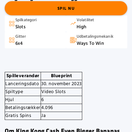
SPIL NU
Spilkategori
Volatilitet
Slots
High
Gitter
Udbetalingsmekanik
6x4
Ways To Win
Spilleverandør
Blueprint
Lanceringsdato
30. november 2023
Spiltype
Video Slots
Hjul
6
Betalingsrækker
4.096
Gratis Spins
Ja
Om King Kong Cash Even Bigger Bananas