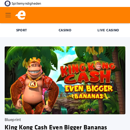
Spillemyndigheden
SPORT
CASINO
LIVE CASINO
Blueprint
King Kong Cash Even Bigger Bananas