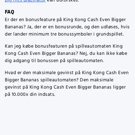
Big Hits Blazinator
kan udforskes.
FAQ
Er der en bonusfeature på King Kong Cash Even Bigger
Bananas? Ja, der er en bonusrunde, og den udløses, hvis
der lander minimum tre bonussymboler i grundspillet.
Kan jeg købe bonusfeaturen på spilleautomaten King
Kong Cash Even Bigger Bananas? Nej, du kan ikke købe
dig adgang til bonussen på spilleautomaten.
Hvad er den maksimale gevinst på King Kong Cash Even
Bigger Bananas spilleautomaten? Den maksimale
gevinst på King Kong Cash Even Bigger Bananas ligger
på 10.000x din indsats.