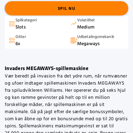
SPIL NU
Spilkategori
Volatilitet
Slots
Medium
Gitter
Udbetalingsmekanik
6x
Megaways
Invaders MEGAWAYS-spillemaskine
Vær beredt på invasion fra det ydre rum, når rumvæsner
og ufoer indtager spillemaskinen Invaders MEGAWAYS
fra spiludvikleren Williams. Her opererer du på seks hjul
og kan ramme gevinster på helt op til en million
forskellige måder, når spillemaskinen er på sit
maksimale. Gå på jagt efter de særlige bonussymboler,
som kan åbne op for en bonusrunde med op til 20 gratis
spins. Spillemaskinens maksimumgevinst er sat til