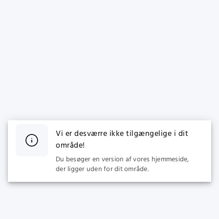
Vi er desværre ikke tilgængelige i dit
område!
Du besøger en version af vores hjemmeside,
der ligger uden for dit område.