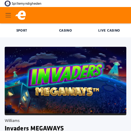
Spillemyndigheden
SPORT
CASINO
LIVE CASINO
Williams
Invaders MEGAWAYS