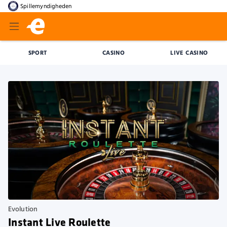
Spillemyndigheden
SPORT
CASINO
LIVE CASINO
Evolution
Instant Live Roulette