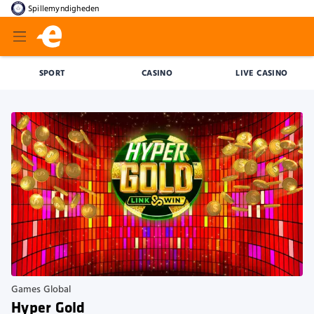
Spillemyndigheden
SPORT
CASINO
LIVE CASINO
Games Global
Hyper Gold