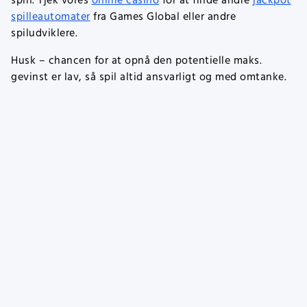
spin. Tjek vores
online casino
for at finde andre
jackpot
spilleautomater
fra Games Global eller andre
spiludviklere.
Husk – chancen for at opnå den potentielle maks.
gevinst er lav, så spil altid ansvarligt og med omtanke.