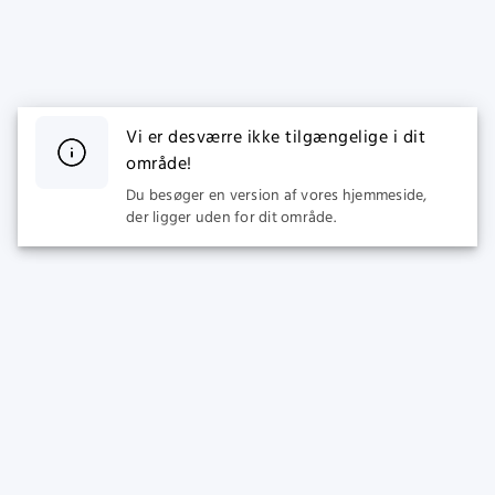
Vi er desværre ikke tilgængelige i dit
område!
Du besøger en version af vores hjemmeside,
der ligger uden for dit område.
SPORT
CASINO