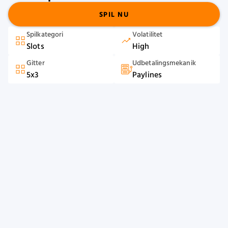
SPIL NU
Spilkategori
Volatilitet
Slots
High
Gitter
Udbetalingsmekanik
5x3
Paylines