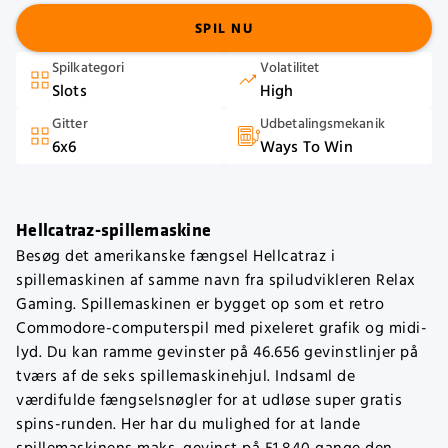
SPIL NU
Spilkategori
Volatilitet
Slots
High
Gitter
Udbetalingsmekanik
6x6
Ways To Win
Hellcatraz-spillemaskine
Besøg det amerikanske fængsel Hellcatraz i
spillemaskinen af samme navn fra spiludvikleren Relax
Gaming. Spillemaskinen er bygget op som et retro
Commodore-computerspil med pixeleret grafik og midi-
lyd. Du kan ramme gevinster på 46.656 gevinstlinjer på
tværs af de seks spillemaskinehjul. Indsaml de
værdifulde fængselsnøgler for at udløse super gratis
spins-runden. Her har du mulighed for at lande