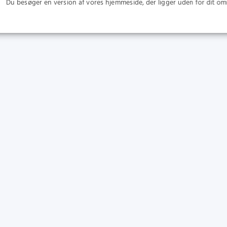
Du besøger en version af vores hjemmeside, der ligger uden for dit om
CASINO
LIVE CASINO
Populære Spilleautomater
Nyheder
Nye Spilleautomater
Populære
Spilleautomater
Expekt Eksklusive
Megaways
Roulette
Feature Køb
Blackjack