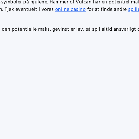
-symboler på hjulene. Hammer of Vulcan har en potentiel ma
n. Tjek eventuelt i vores
online casino
for at finde andre
spil
den potentielle maks. gevinst er lav, så spil altid ansvarlig