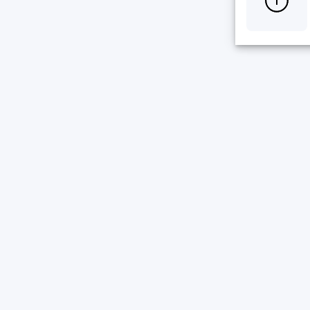
SPORT
Live Betting
Fodbold Odds
Superliga Odds
Premier League
I dag