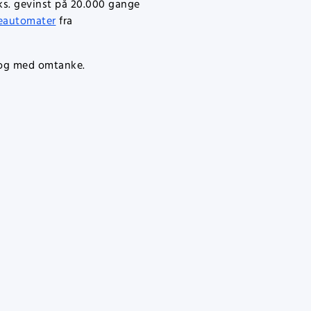
ks. gevinst på 20.000 gange
leautomater
fra
t og med omtanke.