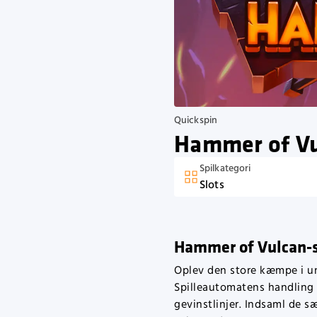
Quickspin
Hammer of V
Spilkategori
Slots
Hammer of Vulcan-
Oplev den store kæmpe i un
Spilleautomatens handling u
gevinstlinjer. Indsaml de s