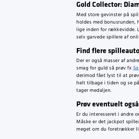
Gold Collector: Dia
Med store gevinster på spil i
holdes med bonusrunden, hv
lige inden for rækkevidde. 
selv garvede spillere af onl
Find flere spilleau
Der er også masser af andre
smag for guld så prøv fx
Sq
derimod fået lyst til at pr
helt tilbage i tiden og se p
tager medaljen.
Prøv eventuelt også
Er du interesseret i andre 
Måske er det jackpot spil
meget om du foretrækker liv