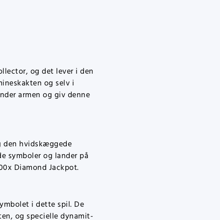
llector, og det lever i den
 mineskakten og selv i
 under armen og giv denne
 og den hvidskæggede
de symboler og lander på
5000x Diamond Jackpot.
mbolet i dette spil. De
ten, og specielle dynamit-