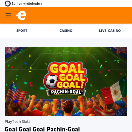
Spillemyndigheden
SPORT
CASINO
LIVE CASINO
PlayTech Slots
Goal Goal Goal Pachin-Goal