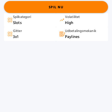
SPIL NU
Spilkategori
Volatilitet
Slots
High
Gitter
Udbetalingsmekanik
3x1
Paylines