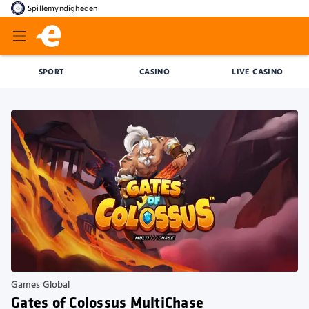
Spillemyndigheden
SPORT
CASINO
LIVE CASINO
Games Global
Gates of Colossus MultiChase