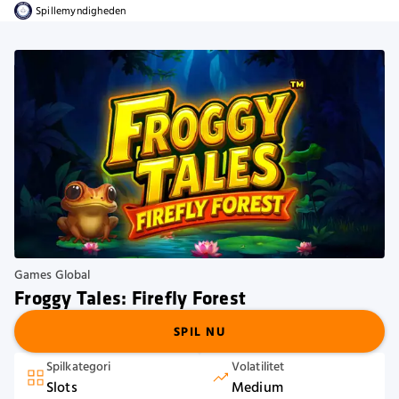
Spillemyndigheden
Games Global
Froggy Tales: Firefly Forest
SPIL NU
Spilkategori
Volatilitet
Slots
Medium