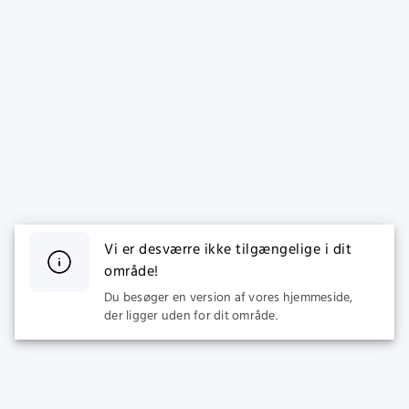
Vi er desværre ikke tilgængelige i dit
område!
Du besøger en version af vores hjemmeside,
der ligger uden for dit område.