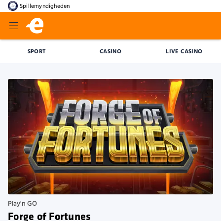
Spillemyndigheden
SPORT
CASINO
LIVE CASINO
Play'n GO
Forge of Fortunes