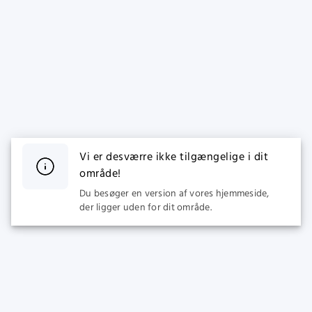
Vi er desværre ikke tilgængelige i dit
område!
Du besøger en version af vores hjemmeside,
der ligger uden for dit område.