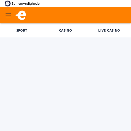
Spillemyndigheden
SPORT
CASINO
LIVE CASINO