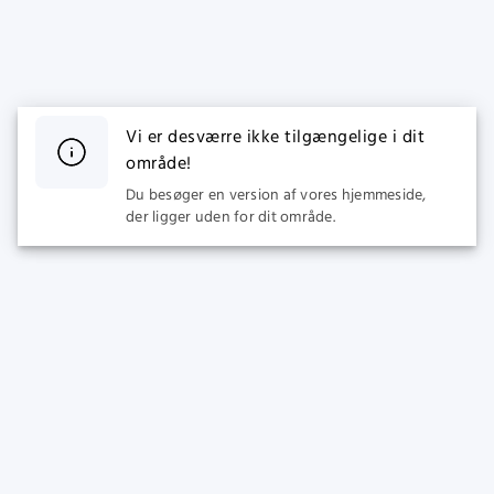
Vi er desværre ikke tilgængelige i dit
område!
Du besøger en version af vores hjemmeside,
der ligger uden for dit område.
SPORT
CASINO