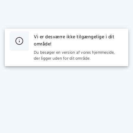
Vi er desværre ikke tilgængelige i dit
område!
Du besøger en version af vores hjemmeside,
der ligger uden for dit område.
SPORT
CASINO