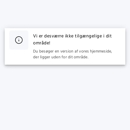
Vi er desværre ikke tilgængelige i dit
område!
Du besøger en version af vores hjemmeside,
der ligger uden for dit område.
SPORT
CASINO