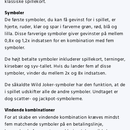
klassiske spillekort.
Symboler
De første symboler, du kan få gevinst for i spillet, er
hjerte, ruder, klør og spar i farverne grøn, rød, blå og
lilla. Disse farverige symboler giver gevinster på mellem
0,8x og 1,2x indsatsen for en kombination med fem
symboler.
De højt betalte symboler inkluderer spillekort, terninger,
kirsebær og syv-tallet. Hvis du lander fem af disse
symboler, vinder du mellem 2x og 8x indsatsen.
De såkaldte Wild Joker-symboler har den funktion, at de
i spillet udskifter alle de andre symboler. Undtaget er
dog scatter- og jackpot-symbolerne.
Vindende kombinationer
For at skabe en vindende kombination kræves mindst
fem matchende symboler på en betalingslinje,