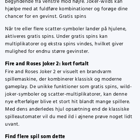
begyndende fra venstre mod højre. Joker-wilds kan
hjælpe med at fuldføre kombinationer og forøge dine
chancer for en gevinst. Gratis spins
Når tre eller flere scatter-symboler lander på hjulene,
aktiveres gratis spins. Under gratis spins kan
multiplikatorer og ekstra spins vindes, hvilket giver
mulighed for endnu større gevinster.
Fire and Roses Joker 2: kort fortalt
Fire and Roses Joker 2 er visuelt en brandvarm
spillemaskine, der kombinerer klassisk og moderne
gameplay. De unikke funktioner som gratis spins, wild-
joker-symboler og scatter-multiplikatorer, kan denne
nye efterfølger blive et stort hit blandt mange spillere.
Med dens anderledes hjul opsætning end de klassiske
spilleautomater vil du med ild i øjnene prøve noget lidt
uvant.
Find flere spil som dette