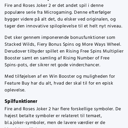
Fire and Roses Joker 2 er det andet spil i denne
populære serie fra Microgaming. Denne efterfølger
bygger videre på alt det, du elsker ved originalen, og
tager den innovative spiloplevelse til et helt nyt niveau.
Det sker gennem imponerende bonusfunktioner som
Stacked Wilds, Fiery Bonus Spins og More Ways Wheel.
Derudover tilbyder spillet en Rising Free Spins Multiplier
Booster samt en samling af Rising Number of Free
Spins-pots, der sikrer ret gode vinderchancer.
Med tilføjelsen af en Win Booster og muligheden for
Feature Buy har du alt, hvad der skal til for en episk
oplevelse.
Spilfunktioner
Fire and Roses Joker 2 har flere forskellige symboler. De
højest betalte symboler er relateret til temaet,
bl.a.joker-symboler, men de lavere værdier er de