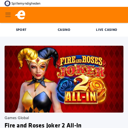
Spillemyndigheden
SPORT
CASINO
LIVE CASINO
Games Global
Fire and Roses Joker 2 All-In