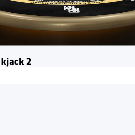
ckjack 2