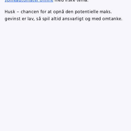
spilleautomater online
med irske tema.
Husk – chancen for at opnå den potentielle maks.
gevinst er lav, så spil altid ansvarligt og med omtanke.