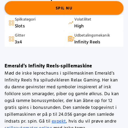
SPIL NU
Spilkategori
Volatilitet
Slots
High
Gitter
Udbetalingsmekanik
3x4
Infinity Reels
Emerald’s Infinity Reels-spillemaskine
Mød de irske leprechauns i spillemaskinen Emerald’s
Infinity Reels fra spiludvikleren Relax Gaming. Her kan
du danne gevinster med symboler inspireret af irsk
folklore som smaragder, piber og gamle ølkrus. Du kan
også ramme bonussymboler, der kan åbne op for 12
gratis spins i bonusrunden. Den samlede topgevinst i
spillemaskinen er på p til 24.056 gange den samlede
indsats pr. spin. Gå til
expekt
, hvis du vil prøve andre