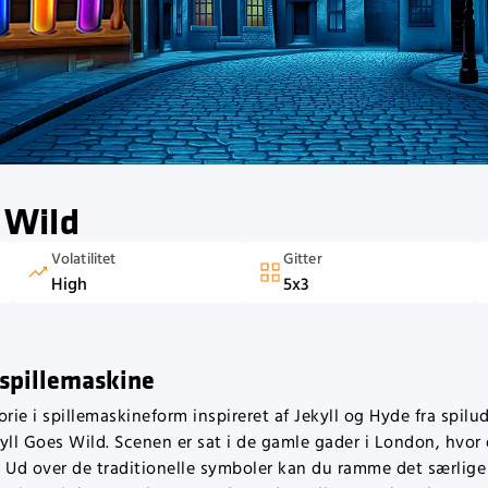
s Wild
Volatilitet
Gitter
High
5x3
-spillemaskine
ie i spillemaskineform inspireret af Jekyll og Hyde fra spilud
kyll Goes Wild. Scenen er sat i de gamle gader i London, hvo
r. Ud over de traditionelle symboler kan du ramme det særlig