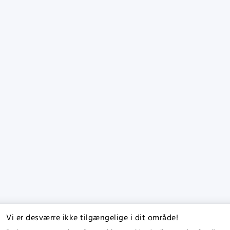
Vi er desværre ikke tilgængelige i dit område!