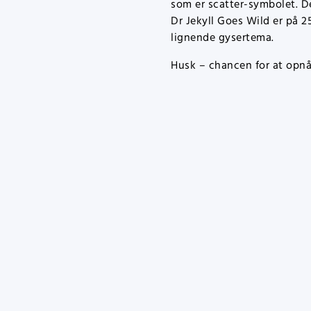
som er scatter-symbolet. D
Dr Jekyll Goes Wild er på 
lignende gysertema.
Husk – chancen for at opnå 