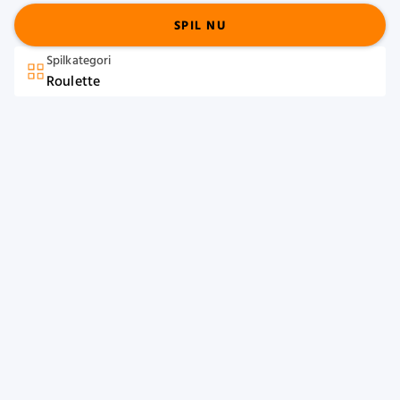
SPIL NU
Spilkategori
Roulette