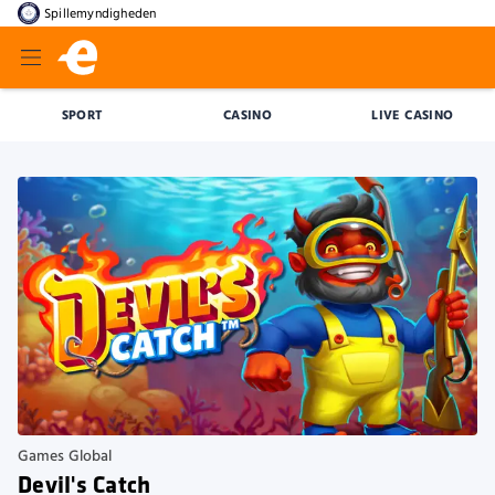
Spillemyndigheden
SPORT
CASINO
LIVE CASINO
Games Global
Devil's Catch