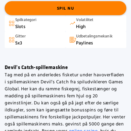
SPIL NU
Spilkategori
Volatilitet
Slots
High
Gitter
Udbetalingsmekanik
5x3
Paylines
Devil's Catch-spillemaskine
Tag med på en anderledes fisketur under havoverfladen
i spillemaskinen Devil’s Catch fra spiludvikleren Games
Global. Her kan du ramme fiskegrej, fiskestænger og
madding på spillemaskinens fem hjul og 20
gevinstlinjer. Du kan også gå på jagt efter de særlige
ildkugler, som kan igangsætte bonusspins og føre til
spillemaskinens fire forskellige jackpotpuljer. Her venter
også spillemaskinens maks. gevinst på 5000 gange den