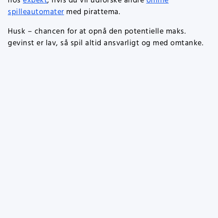
hos
expekt
, hvis du vil udforske andre
online
spilleautomater
med pirattema.
Husk – chancen for at opnå den potentielle maks.
gevinst er lav, så spil altid ansvarligt og med omtanke.