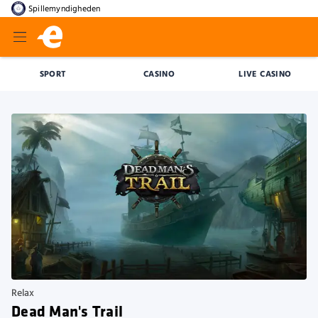
Spillemyndigheden
SPORT
CASINO
LIVE CASINO
Relax
Dead Man's Trail