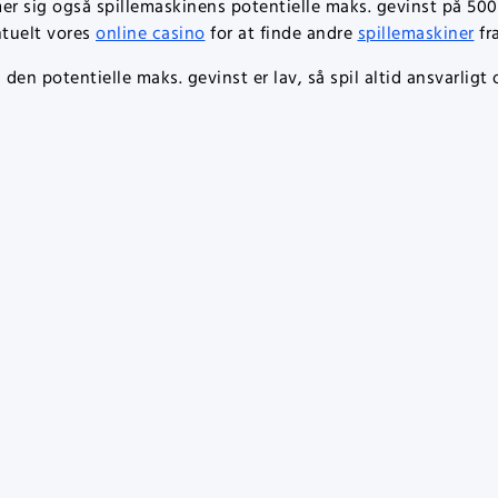
r sig også spillemaskinens potentielle maks. gevinst på 5
ntuelt vores
online casino
for at finde andre
spillemaskiner
fr
den potentielle maks. gevinst er lav, så spil altid ansvarlig