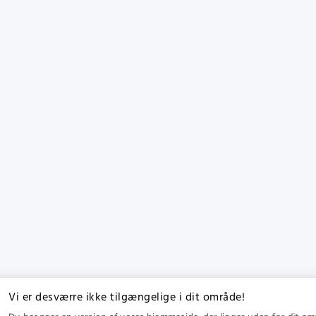
Vi er desværre ikke tilgængelige i dit område!