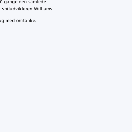
000 gange den samlede
a spiludvikleren Williams.
t og med omtanke.