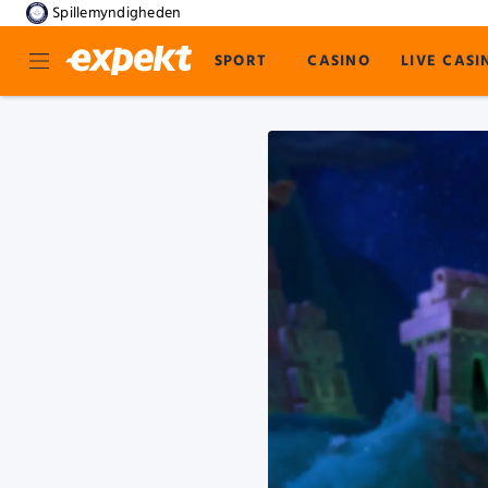
Spillemyndigheden
SPORT
CASINO
LIVE CASI