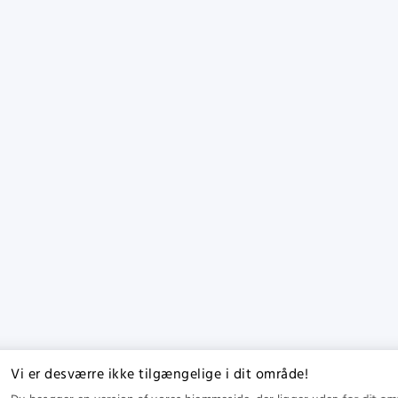
Vi er desværre ikke tilgængelige i dit område!