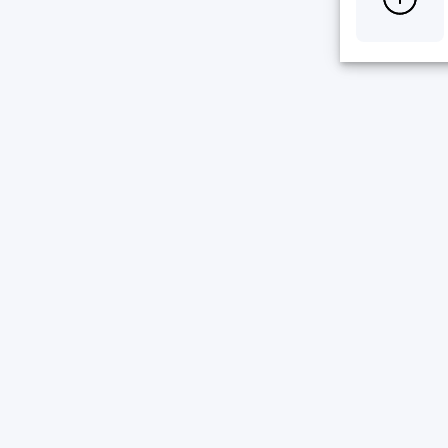
SPORT
Live Betting
Fodbold Odds
Superliga Odds
Premier League
I dag