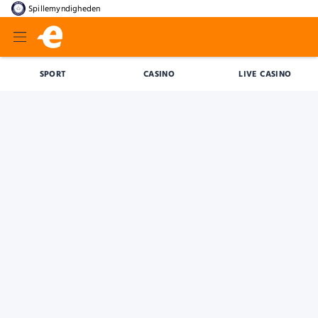
Spillemyndigheden
SPORT
CASINO
LIVE CASINO