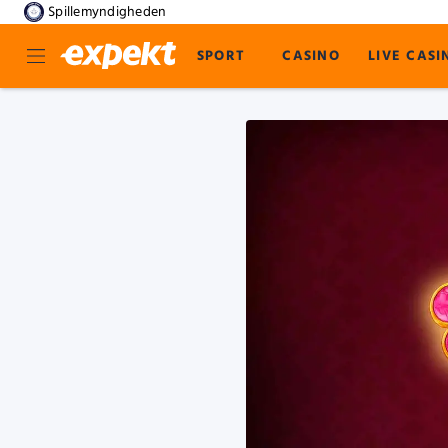
Spillemyndigheden
SPORT
CASINO
LIVE CASI