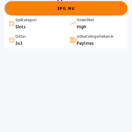
SPIL NU
Spilkategori
Volatilitet
Slots
High
Gitter
Udbetalingsmekanik
3x3
Paylines