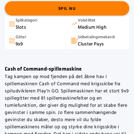
SPIL NU
Spilkategori
Volatilitet
Slots
Medium High
Gitter
Udbetalingsmekanik
9x9
Cluster Pays
Cash of Command-spillemaskine
Tag kampen op mod fjenden på det åbne hav i
spillemaskinen Cash of Command med krigsskibe fra
spiludvikleren Play’n GO. Spillemaskinen har et stort 9x9
spillegitter med 81 spillemaskinefelter og en
tumlefunktion, der giver dig mulighed for at skabe flere
gevinster i samme spin. Jo flere sammenhængende
gevinster du skaber, desto mere vil du fylde
spillemaskinens måler op og styrke dine krigsskibe i