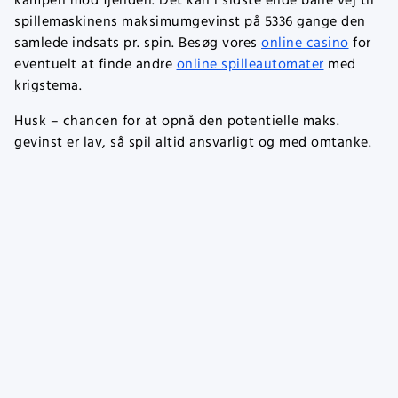
kampen mod fjenden. Det kan i sidste ende bane vej til
spillemaskinens maksimumgevinst på 5336 gange den
samlede indsats pr. spin. Besøg vores
online casino
for
eventuelt at finde andre
online spilleautomater
med
krigstema.
Husk – chancen for at opnå den potentielle maks.
gevinst er lav, så spil altid ansvarligt og med omtanke.