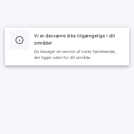
Vi er desværre ikke tilgængelige i dit
område!
Du besøger en version af vores hjemmeside,
der ligger uden for dit område.
SPORT
CASINO