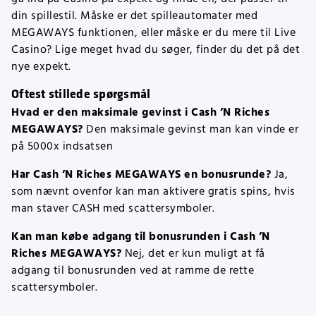
din spillestil. Måske er det spilleautomater med
MEGAWAYS funktionen, eller måske er du mere til Live
Casino? Lige meget hvad du søger, finder du det på det
nye expekt.
Oftest stillede spørgsmål
Hvad er den maksimale gevinst i Cash ’N Riches
MEGAWAYS?
Den maksimale gevinst man kan vinde er
på 5000x indsatsen
Har Cash ’N Riches MEGAWAYS en bonusrunde?
Ja,
som nævnt ovenfor kan man aktivere gratis spins, hvis
man staver CASH med scattersymboler.
Kan man købe adgang til bonusrunden i Cash ’N
Riches MEGAWAYS?
Nej, det er kun muligt at få
adgang til bonusrunden ved at ramme de rette
scattersymboler.